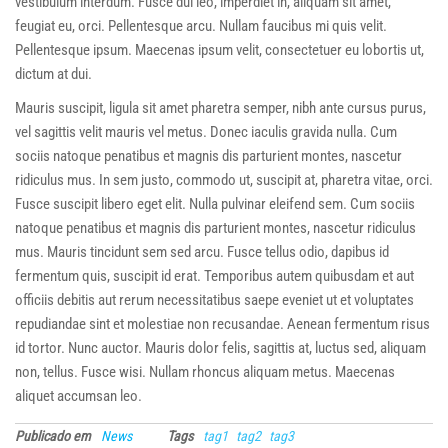
vestibulum interdum. Fusce dui leo, imperdiet in, aliquam sit amet,
feugiat eu, orci. Pellentesque arcu. Nullam faucibus mi quis velit.
Pellentesque ipsum. Maecenas ipsum velit, consectetuer eu lobortis ut,
dictum at dui.
Mauris suscipit, ligula sit amet pharetra semper, nibh ante cursus purus,
vel sagittis velit mauris vel metus. Donec iaculis gravida nulla. Cum
sociis natoque penatibus et magnis dis parturient montes, nascetur
ridiculus mus. In sem justo, commodo ut, suscipit at, pharetra vitae, orci.
Fusce suscipit libero eget elit. Nulla pulvinar eleifend sem. Cum sociis
natoque penatibus et magnis dis parturient montes, nascetur ridiculus
mus. Mauris tincidunt sem sed arcu. Fusce tellus odio, dapibus id
fermentum quis, suscipit id erat. Temporibus autem quibusdam et aut
officiis debitis aut rerum necessitatibus saepe eveniet ut et voluptates
repudiandae sint et molestiae non recusandae. Aenean fermentum risus
id tortor. Nunc auctor. Mauris dolor felis, sagittis at, luctus sed, aliquam
non, tellus. Fusce wisi. Nullam rhoncus aliquam metus. Maecenas
aliquet accumsan leo.
Publicado em
News
Tags
tag1
tag2
tag3