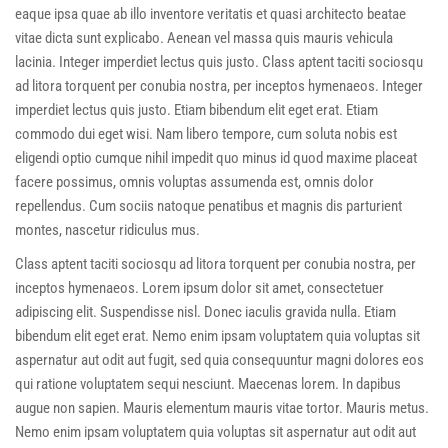
eaque ipsa quae ab illo inventore veritatis et quasi architecto beatae
vitae dicta sunt explicabo. Aenean vel massa quis mauris vehicula
lacinia. Integer imperdiet lectus quis justo. Class aptent taciti sociosqu
ad litora torquent per conubia nostra, per inceptos hymenaeos. Integer
imperdiet lectus quis justo. Etiam bibendum elit eget erat. Etiam
commodo dui eget wisi. Nam libero tempore, cum soluta nobis est
eligendi optio cumque nihil impedit quo minus id quod maxime placeat
facere possimus, omnis voluptas assumenda est, omnis dolor
repellendus. Cum sociis natoque penatibus et magnis dis parturient
montes, nascetur ridiculus mus.
Class aptent taciti sociosqu ad litora torquent per conubia nostra, per
inceptos hymenaeos. Lorem ipsum dolor sit amet, consectetuer
adipiscing elit. Suspendisse nisl. Donec iaculis gravida nulla. Etiam
bibendum elit eget erat. Nemo enim ipsam voluptatem quia voluptas sit
aspernatur aut odit aut fugit, sed quia consequuntur magni dolores eos
qui ratione voluptatem sequi nesciunt. Maecenas lorem. In dapibus
augue non sapien. Mauris elementum mauris vitae tortor. Mauris metus.
Nemo enim ipsam voluptatem quia voluptas sit aspernatur aut odit aut