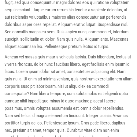
fugit, sed quia consequuntur magni dolores eos qui ratione voluptatem
sequi nesciunt. Itaque earum rerum hic tenetur a sapiente delectus, ut
aut reiciendis voluptatibus maiores alias consequatur aut perferendis
doloribus asperiores repellat. Aliquam erat volutpat. Suspendisse nisl.
Sed convallis magna eu sem. Duis sapien nunc, commodo et, interdum
suscipit, sollicitudin et, dolor. Nam quis nulla. Aliquam ante. Maecenas
aliquet accumsan leo. Pellentesque pretium lectus id turpis.
Aenean vel massa quis mauris vehicula lacinia. Duis bibendum, lectus ut
viverra rhoncus, dolor nunc faucibus libero, eget facilisis enim ipsum id
lacus. Lorem ipsum dolor sit amet, consectetuer adipiscing elit. Nam
quis nulla. Ut enim ad minima veniam, quis nostrum exercitationem ullam
corporis suscipit laboriosam, nisi ut aliquid ex ea commodi
consequatur? Nam libero tempore, cum soluta nobis est eligendi optio
cumque nihil impedit quo minus id quod maxime placeat facere
possimus, omnis voluptas assumenda est, omnis dolor repellendus.
Nam sed tellus id magna elementum tincidunt. Integer lacinia. Vivamus
porttitor turpis ac leo. Pellentesque ipsum. Cras pede libero, dapibus
nec, pretium sit amet, tempor quis. Curabitur vitae diam non enim