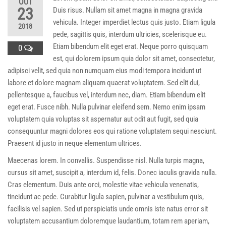
OUT
23
Duis risus. Nullam sit amet magna in magna gravida
vehicula. Integer imperdiet lectus quis justo. Etiam ligula
2018
pede, sagittis quis, interdum ultricies, scelerisque eu.
Etiam bibendum elit eget erat. Neque porro quisquam
0
est, qui dolorem ipsum quia dolor sit amet, consectetur,
adipisci velit, sed quia non numquam eius modi tempora incidunt ut
labore et dolore magnam aliquam quaerat voluptatem. Sed elit dui,
pellentesque a, faucibus vel, interdum nec, diam. Etiam bibendum elit
eget erat. Fusce nibh. Nulla pulvinar eleifend sem. Nemo enim ipsam
voluptatem quia voluptas sit aspernatur aut odit aut fugit, sed quia
consequuntur magni dolores eos qui ratione voluptatem sequi nesciunt.
Praesent id justo in neque elementum ultrices.
Maecenas lorem. In convallis. Suspendisse nisl. Nulla turpis magna,
cursus sit amet, suscipit a, interdum id, felis. Donec iaculis gravida nulla.
Cras elementum. Duis ante orci, molestie vitae vehicula venenatis,
tincidunt ac pede. Curabitur ligula sapien, pulvinar a vestibulum quis,
facilisis vel sapien. Sed ut perspiciatis unde omnis iste natus error sit
voluptatem accusantium doloremque laudantium, totam rem aperiam,