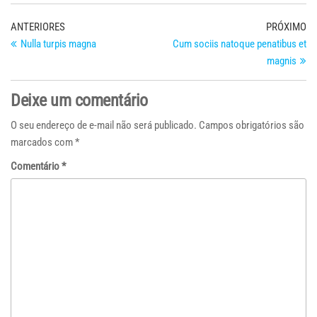
Navegação
Post
Pr
ANTERIORES
PRÓXIMO
anterior
po
Nulla turpis magna
Cum sociis natoque penatibus et
de
magnis
Post
Deixe um comentário
O seu endereço de e-mail não será publicado.
Campos obrigatórios são
marcados com
*
Comentário
*