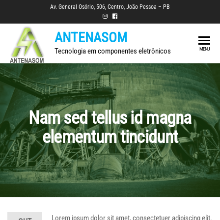
Skip
Av. General Osório, 506, Centro, João Pessoa – PB
to
the
ANTENASOM
content
MENU
Tecnologia em componentes eletrônicos
Nam sed tellus id magna
elementum tincidunt
Lorem ipsum dolor sit amet, consectetuer adipiscing elit.