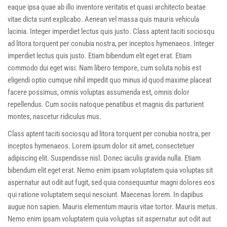
eaque ipsa quae ab illo inventore veritatis et quasi architecto beatae
vitae dicta sunt explicabo. Aenean vel massa quis mauris vehicula
lacinia. Integer imperdiet lectus quis justo. Class aptent taciti sociosqu
ad litora torquent per conubia nostra, per inceptos hymenaeos. Integer
imperdiet lectus quis justo. Etiam bibendum elit eget erat. Etiam
commodo dui eget wisi. Nam libero tempore, cum soluta nobis est
eligendi optio cumque nihil impedit quo minus id quod maxime placeat
facere possimus, omnis voluptas assumenda est, omnis dolor
repellendus. Cum sociis natoque penatibus et magnis dis parturient
montes, nascetur ridiculus mus.
Class aptent taciti sociosqu ad litora torquent per conubia nostra, per
inceptos hymenaeos. Lorem ipsum dolor sit amet, consectetuer
adipiscing elit. Suspendisse nisl. Donec iaculis gravida nulla. Etiam
bibendum elit eget erat. Nemo enim ipsam voluptatem quia voluptas sit
aspernatur aut odit aut fugit, sed quia consequuntur magni dolores eos
qui ratione voluptatem sequi nesciunt. Maecenas lorem. In dapibus
augue non sapien. Mauris elementum mauris vitae tortor. Mauris metus.
Nemo enim ipsam voluptatem quia voluptas sit aspernatur aut odit aut