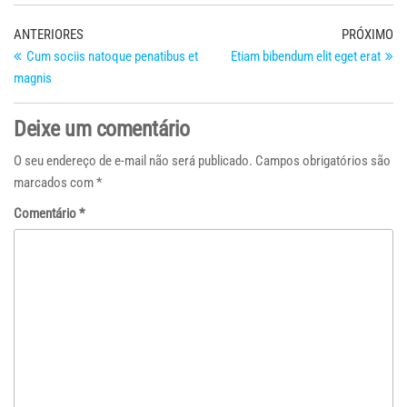
Navegação
Post
Pr
ANTERIORES
PRÓXIMO
anterior
po
Cum sociis natoque penatibus et
Etiam bibendum elit eget erat
de
magnis
Post
Deixe um comentário
O seu endereço de e-mail não será publicado.
Campos obrigatórios são
marcados com
*
Comentário
*