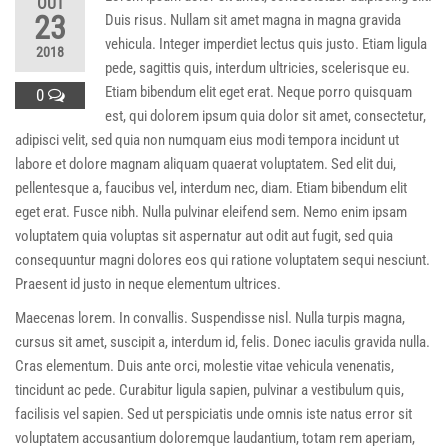
OUT
23
Duis risus. Nullam sit amet magna in magna gravida
vehicula. Integer imperdiet lectus quis justo. Etiam ligula
2018
pede, sagittis quis, interdum ultricies, scelerisque eu.
Etiam bibendum elit eget erat. Neque porro quisquam
0
est, qui dolorem ipsum quia dolor sit amet, consectetur,
adipisci velit, sed quia non numquam eius modi tempora incidunt ut
labore et dolore magnam aliquam quaerat voluptatem. Sed elit dui,
pellentesque a, faucibus vel, interdum nec, diam. Etiam bibendum elit
eget erat. Fusce nibh. Nulla pulvinar eleifend sem. Nemo enim ipsam
voluptatem quia voluptas sit aspernatur aut odit aut fugit, sed quia
consequuntur magni dolores eos qui ratione voluptatem sequi nesciunt.
Praesent id justo in neque elementum ultrices.
Maecenas lorem. In convallis. Suspendisse nisl. Nulla turpis magna,
cursus sit amet, suscipit a, interdum id, felis. Donec iaculis gravida nulla.
Cras elementum. Duis ante orci, molestie vitae vehicula venenatis,
tincidunt ac pede. Curabitur ligula sapien, pulvinar a vestibulum quis,
facilisis vel sapien. Sed ut perspiciatis unde omnis iste natus error sit
voluptatem accusantium doloremque laudantium, totam rem aperiam,