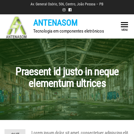
Skip
Av. General Osório, 506, Centro, João Pessoa – PB
to
the
ANTENASOM
content
MENU
Tecnologia em componentes eletrônicos
Praesent id justo in neque
elementum ultrices
Lorem ipsum dolor sit amet, consectetuer adipiscing elit.