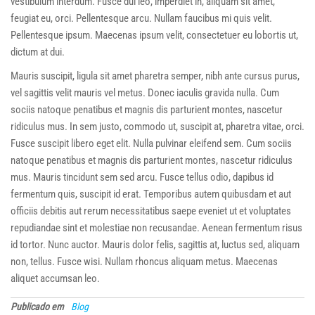
vestibulum interdum. Fusce dui leo, imperdiet in, aliquam sit amet,
feugiat eu, orci. Pellentesque arcu. Nullam faucibus mi quis velit.
Pellentesque ipsum. Maecenas ipsum velit, consectetuer eu lobortis ut,
dictum at dui.
Mauris suscipit, ligula sit amet pharetra semper, nibh ante cursus purus,
vel sagittis velit mauris vel metus. Donec iaculis gravida nulla. Cum
sociis natoque penatibus et magnis dis parturient montes, nascetur
ridiculus mus. In sem justo, commodo ut, suscipit at, pharetra vitae, orci.
Fusce suscipit libero eget elit. Nulla pulvinar eleifend sem. Cum sociis
natoque penatibus et magnis dis parturient montes, nascetur ridiculus
mus. Mauris tincidunt sem sed arcu. Fusce tellus odio, dapibus id
fermentum quis, suscipit id erat. Temporibus autem quibusdam et aut
officiis debitis aut rerum necessitatibus saepe eveniet ut et voluptates
repudiandae sint et molestiae non recusandae. Aenean fermentum risus
id tortor. Nunc auctor. Mauris dolor felis, sagittis at, luctus sed, aliquam
non, tellus. Fusce wisi. Nullam rhoncus aliquam metus. Maecenas
aliquet accumsan leo.
Publicado em
Blog