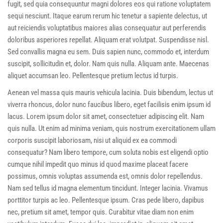
fugit, sed quia consequuntur magni dolores eos qui ratione voluptatem
sequi nesciunt. Itaque earum rerum hic tenetur a sapiente delectus, ut
aut reiciendis voluptatibus maiores alias consequatur aut perferendis
doloribus asperiores repellat. Aliquam erat volutpat. Suspendisse nisl.
Sed convallis magna eu sem. Duis sapien nunc, commodo et, interdum
suscipit, sollicitudin et, dolor. Nam quis nulla. Aliquam ante. Maecenas
aliquet accumsan leo. Pellentesque pretium lectus id turpis.
Aenean vel massa quis mauris vehicula lacinia. Duis bibendum, lectus ut
viverra rhoncus, dolor nunc faucibus libero, eget facilisis enim ipsum id
lacus. Lorem ipsum dolor sit amet, consectetuer adipiscing elit. Nam
quis nulla. Ut enim ad minima veniam, quis nostrum exercitationem ullam
corporis suscipit laboriosam, nisi ut aliquid ex ea commodi
consequatur? Nam libero tempore, cum soluta nobis est eligendi optio
cumque nihil impedit quo minus id quod maxime placeat facere
possimus, omnis voluptas assumenda est, omnis dolor repellendus.
Nam sed tellus id magna elementum tincidunt. Integer lacinia. Vivamus
porttitor turpis ac leo. Pellentesque ipsum. Cras pede libero, dapibus
nec, pretium sit amet, tempor quis. Curabitur vitae diam non enim